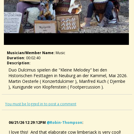
Musician/member Name:
Music
Duration:
00:02:40
Description:
Duo Dulcimus spielen die "Kleine Melodey" bei den
Historischen Festtagen in Neuburg an der Kammel, Mai 2026.
Martin Oesterle ( Konzertdulcimer ), Manfred Kuch ( Djembe
), Kunigunde von Klopfenstein ( Footpercussion ).
Der Dulcimer ist ein altes Saiteninstrument, dessen Wurzeln
bis hin zum späten Mittelalter reichen. Er ist ein Verwandter
You must be logged in to post a comment
des Scheitholts, welches vom Musiker und Musikschriftsteller
Michael Praetorius (1571 – 1621) zum ersten Mal erwähnt
wurde. Das Instrument ist aufgrund seiner diatonischen
06/21/26 12:29:12PM
@robin-Thompson
:
Stimmung leicht zu spielen und intuitiv zu erlernen. Mit den
I love this! And that elaborate cow limberjack is very cool!
ersten Siedlern gelangte das einfache Instrument nach