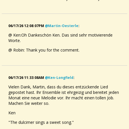
Verwandter des Scheitholts, welches vom Musiker und
Musikschriftsteller Michael Praetorius (1571 – 1621) zum
ersten Mal erwähnt wurde.
Das Instrument ist aufgrund seiner diatonischen Stimmung
leicht zu spielen und intuitiv zu erlernen. Mit den ersten
06/17/26 12:08:07PM
@martin-Oesterle
:
Siedlern gelangte das einfache Instrument nach Amerika und
@ Ken:Oh Dankeschön Ken. Das sind sehr motivierende
ist dort auch heute noch, vor allem in den Bergregionen der
Worte.
Appalachen, in der Country und Folkmusik weit verbreitet.
Auch in Deutschland wird das Instrument seit einiger Zeit
@ Robin: Thank you for the comment.
wieder zunehmend beachtet.
Weitere Infos findet man unter:
https://www.dulcimerstore.de
06/17/26 11:33:08AM
@ken-Longfield
:
Vielen Dank, Martin, dass du dieses entzückende Lied
gepostet hast. Ihr Ensemble ist ehrgeizig und bereitet jeden
Monat eine neue Melodie vor. Ihr macht einen tollen Job.
Machen Sie weiter so.
Ken
"The dulcimer sings a sweet song."