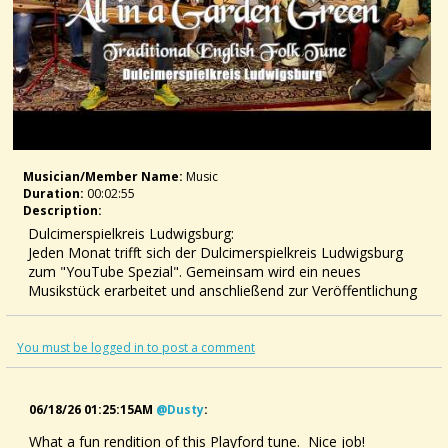
Musician/member Name:
Music
Duration:
00:02:55
Description:
Dulcimerspielkreis Ludwigsburg:
Jeden Monat trifft sich der Dulcimerspielkreis Ludwigsburg
zum "YouTube Spezial". Gemeinsam wird ein neues
Musikstück erarbeitet und anschließend zur Veröffentlichung
auf YouTube gefilmt.Dabei stehen vor allem die Freude an
der handgemachten Musik und dem gemeinsamen
Musizieren im Vordergrund. Diese Aufnahme entstand im Juni
You must be logged in to post a comment
2026
Der Mountain Dulcimer:
06/18/26 01:25:15AM
@dusty
:
Der Mountain Dulcimer ist ein altes Saiteninstrument, dessen
What a fun rendition of this Playford tune. Nice job!
Wurzeln bis hin zum späten Mittelalter reichen. Er ist ein