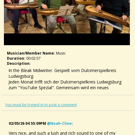
Musician/member Name:
Music
Duration:
00:02:57
Description:
In the Bleak Midwinter. Gespielt vom Dulcimerspielkreis
Ludwigsburg.
Jeden Monat trifft sich der Dulcimerspielkreis Ludwigsburg
zum "YouTube Spezial". Gemeinsam wird ein neues
Musikstück erarbeitet und anschließend zur Veröffentlichung
auf YouTube gefilmt.Dabei stehen vor allem die Freude an
der handgemachten Musik und dem gemeinsamen
You must be logged in to post a comment
Musizieren im Vordergrund. Diese Aufnahme entstand im
Dezember 2025
02/05/26 04:55:09PM
@noah-Cline
:
Der Mountain Dulcimer:
Very nice, and such a lush and rich sound to one of my
Der Mountain Dulcimer ist ein altes Saiteninstrument, dessen