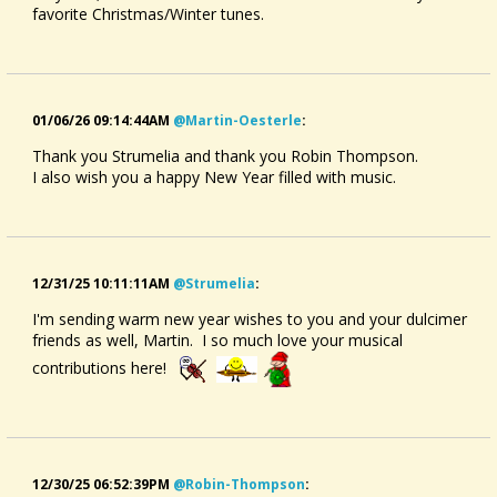
favorite Christmas/Winter tunes.
Wurzeln bis hin zum späten Mittelalter reichen. Er ist ein
Verwandter des Scheitholts, welches vom Musiker und
Musikschriftsteller Michael Praetorius (1571 – 1621) zum
ersten Mal erwähnt wurde.
Das Instrument ist aufgrund seiner diatonischen Stimmung
leicht zu spielen und intuitiv zu erlernen. Mit den ersten
01/06/26 09:14:44AM
@martin-Oesterle
:
Siedlern gelangte das einfache Instrument nach Amerika und
Thank you Strumelia and thank you Robin Thompson.
ist dort auch heute noch, vor allem in den Bergregionen der
I also wish you a happy New Year filled with music.
Appalachen, in der Country und Folkmusik weit verbreitet.
Auch in Deutschland wird das Instrument seit einiger Zeit
wieder zunehmend beachtet.
Weitere Infos findet man unter:
https://www.dulcimerstore.de
12/31/25 10:11:11AM
@strumelia
:
I'm sending warm new year wishes to you and your dulcimer
friends as well, Martin. I so much love your musical
contributions here!
12/30/25 06:52:39PM
@robin-Thompson
: